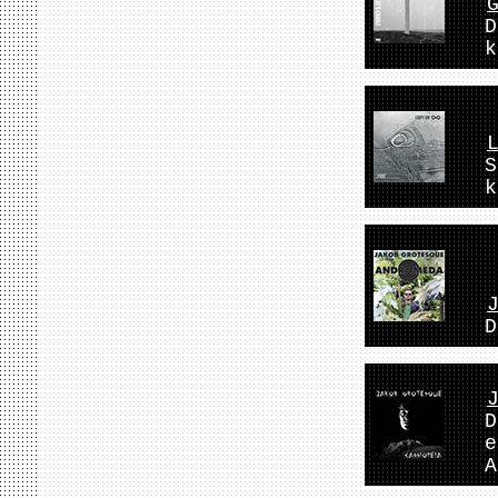
D
k
S
k
D
D
e
A