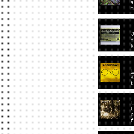
a
m
H
k
K
t
L
p
f