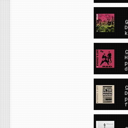
D
k
H
p
d
D
p
f