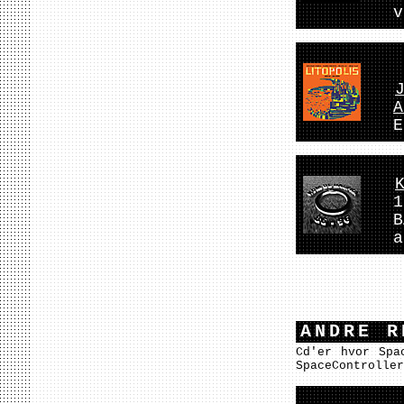
v
A
E
1
B
a
ANDRE 
Cd'er hvor Spa
SpaceController