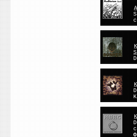
S
c
S
D
D
K
D
c
O