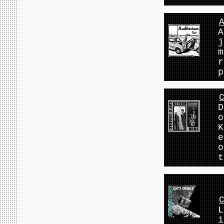
A
j
m
r
p
D
o
K
e
o
t
L
i