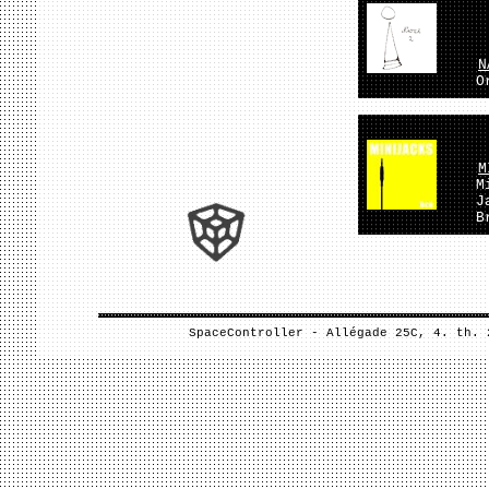
N
O
M
M
J
B
SpaceController - Allégade 25C, 4. th.