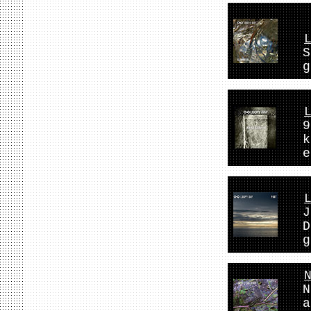
S
g
9
k
e
J
D
g
N
a