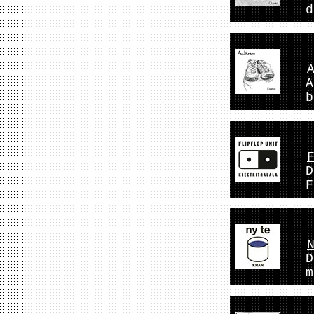
d
A
b
D
F
D
m