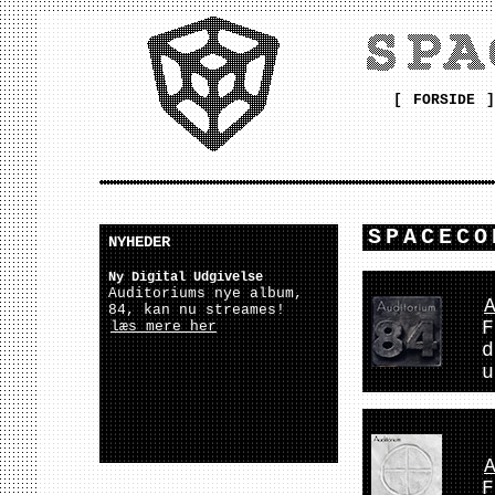
[
FORSIDE
]
SPACECO
NYHEDER
Ny Digital Udgivelse
Auditoriums nye album,
84, kan nu streames!
F
læs mere her
d
u
F