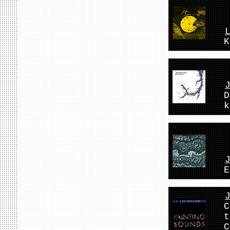
K
D
k
E
C
t
C