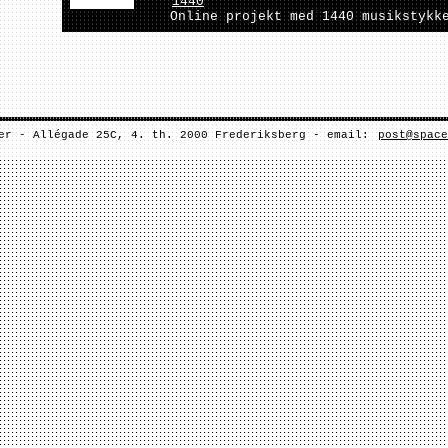
1440
Online projekt med 1440 musikstykk
er - Allégade 25C, 4. th. 2000 Frederiksberg - email:
post@space