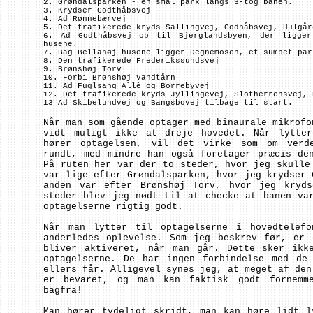
2. Grøndalsparken - en smal park langs S-tog banen.
3. Krydser Godthåbsvej
4. Ad Rønnebærvej
5. Det trafikerede kryds Sallingvej, Godhåbsvej, Hulgår
6. Ad Godthåbsvej op til Bjerglandsbyen, der ligger
husene.
7. Bag Bellahøj-husene ligger Degnemosen, et sumpet par
8. Den trafikerede Frederikssundsvej
9. Brønshøj Torv
10. Forbi Brønshøj Vandtårn
11. Ad Fuglsang Allé og Borrebyvej
12. Det trafikerede kryds Jyllingevej, Slotherrensvej, 
13 Ad Skibelundvej og Bangsbovej tilbage til start.
Når man som gående optager med binaurale mikrofo
vidt muligt ikke at dreje hovedet. Når lytter
hører optagelsen, vil det virke som om verde
rundt, med mindre han også foretager præcis de
På ruten her var der to steder, hvor jeg skulle
var lige efter Grøndalsparken, hvor jeg krydser 
anden var efter Brønshøj Torv, hvor jeg kryds
steder blev jeg nødt til at checke at banen va
optagelserne rigtig godt.
Når man lytter til optagelserne i hovedtelef
anderledes oplevelse. Som jeg beskrev før, er 
bliver aktiveret, når man går. Dette sker ikk
optagelserne. De har ingen forbindelse med de 
ellers får. Alligevel synes jeg, at meget af den
er bevaret, og man kan faktisk godt fornemm
bagfra!
Man hører tydeligt skridt, man kan høre lidt l