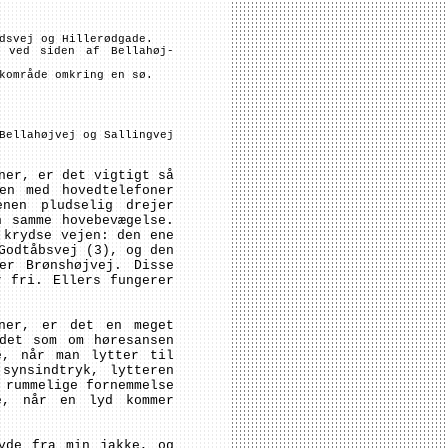
dsvej og Hillerødgade.
 ved siden af Bellahøj-
kområde omkring en sø.
Bellahøjvej og Sallingvej
ner, er det vigtigt så
en med hovedtelefoner
nen pludselig drejer
n samme hovebevægelse.
 krydse vejen: den ene
Godtåbsvej (3), og den
er Brønshøjvej. Disse
r fri. Ellers fungerer
oner, er det en meget
det som om høresansen
e, når man lytter til
synsindtryk, lytteren
 rummelige fornemmelse
e, når en lyd kommer
yde fra min jakke, og