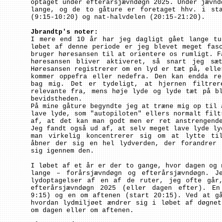
optaget under efterårsjævndøgn 2025. Under jævnd
lange, og de to gåture er foretaget hhv. i sta
(9:15-10:20) og nat-halvdelen (20:15-21:20).
Jbrandtp's noter:
I mere end 10 år har jeg dagligt gået lange tu
løbet af denne periode er jeg blevet meget fas
bruger høresansen til at orientere os rumligt. F
høresansen bliver aktiveret, så snart jeg sæ
Høresansen registrerer om en lyd er tæt på, elle
kommer oppefra eller nedefra. Den kan endda re
bag mig. Det er tydeligt, at hjernen filtrer
relevante fra, mens høje lyde og lyde tæt på b
bevidstheden.
På mine gåture begyndte jeg at træne mig op til 
lave lyde, som "autopiloten" ellers normalt filt
af, at det kan man godt men er ret anstrengend
Jeg fandt også ud af, at selv meget lave lyde ly
man virkelig koncentrerer sig om at lytte ti
åbner der sig en hel lydverden, der forandrer 
sig igennem den.
I løbet af et år er der to gange, hvor dagen og 
lange – forårsjævndøgn og efterårsjævndøgn. J
lydoptagelser af en af de ruter, jeg ofte går
efterårsjævndøgn 2025 (eller dagen efter). E
9:15) og en om aftenen (start 20:15). Ved at g
hvordan lydmiljøet ændrer sig i løbet af døgne
om dagen eller om aftenen.