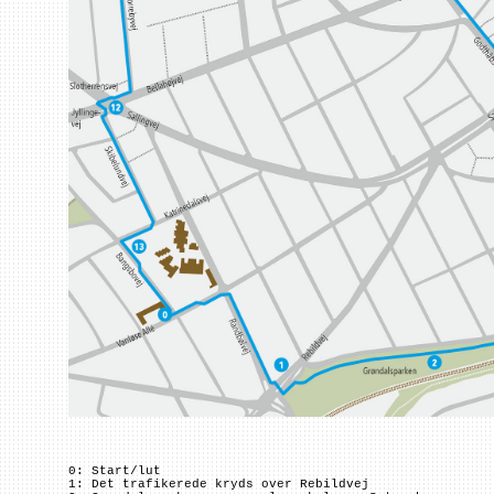
0: Start/lut
1: Det trafikerede kryds over Rebildvej