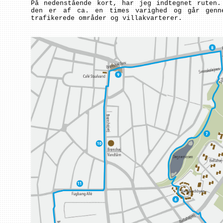
På nedenstående kort, har jeg indtegnet ruten.
den er af ca. en times varighed og går genne
trafikerede områder og villakvarterer.