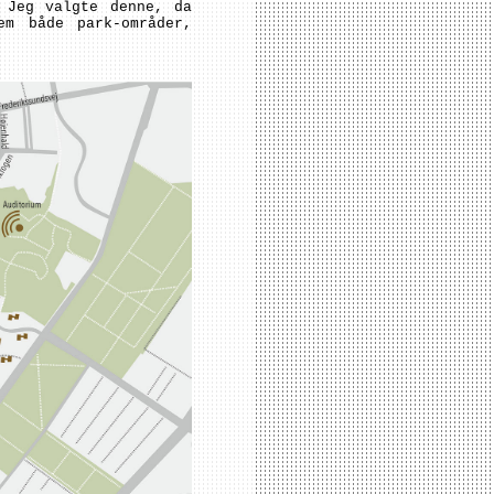
 Jeg valgte denne, da
m både park-områder,