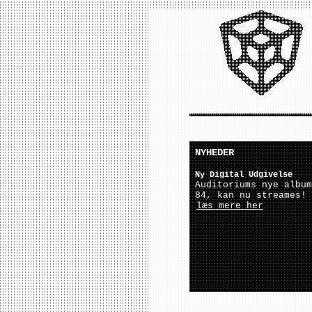
NYHEDER
Ny Digital Udgivelse
Auditoriums nye album
84, kan nu streames!
læs mere her