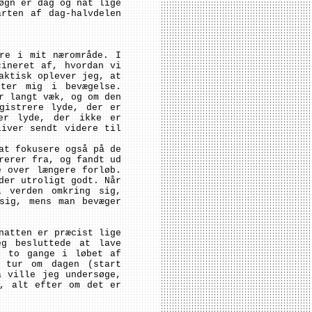
øgn er dag og nat lige
rten af dag-halvdelen
re i mit nærområde. I
cineret af, hvordan vi
aktisk oplever jeg, at
tter mig i bevægelse.
r langt væk, og om den
gistrere lyde, der er
er lyde, der ikke er
liver sendt videre til
at fokusere også på de
rerer fra, og fandt ud
e over længere forløb.
der utroligt godt. Når
l verden omkring sig,
sig, mens man bevæger
natten er præcist lige
eg besluttede at lave
, to gange i løbet af
n tur om dagen (start
å ville jeg undersøge,
t, alt efter om det er