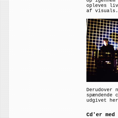
Op igennem
opleves li
af visuals
Derudover 
spændende 
udgivet he
Cd'er med 