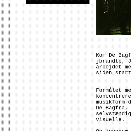
Kom De Bag
jbrandtp, 
arbejdet m
siden star
Formålet m
koncentrer
musikform 
De Bagfra,
selvstændi
visuelle.