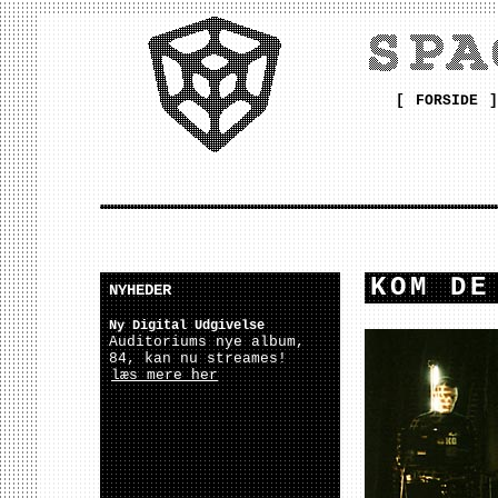
[
FORSIDE
]
KOM DE
NYHEDER
Ny Digital Udgivelse
Auditoriums nye album,
84, kan nu streames!
læs mere her