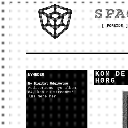
[
FORSIDE
]
KOM DE
NYHEDER
HØRG
Ny Digital Udgivelse
Auditoriums nye album,
84, kan nu streames!
læs mere her