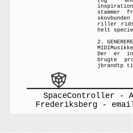
(og an
inspiratio
stammer f
skovbunde
riller rid
helt speci
2. GENERER
MIDIMusikk
Der er in
brugte pr
jbrandtp t
SpaceController - 
Frederiksberg - ema