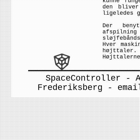
kunne fung
den bliver
ligeledes 
Der benyt
afspilning
sløjfebånd
Hver maski
højttaler.
Højttalern
SpaceController - 
Frederiksberg - ema