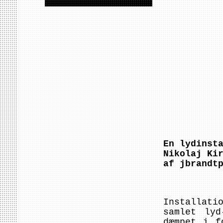
En lydinst
Nikolaj Ki
af jbrandt
Installat
samlet lyd
dæmpet i f