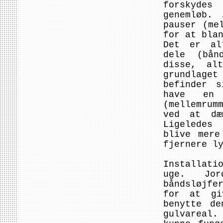
forskydes
genemløb.
pauser (me
for at bla
Det er al
dele (bån
disse, al
grundlage
befinder 
have en m
(mellemrum
ved at dæ
Ligeledes
blive mere
fjernere l
Installat
uge. Jor
båndsløjfe
for at gi
benytte de
gulvareal.