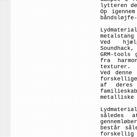
lytteren d
Op igennem
båndsløjfe
Lydmateria
metalstang
Ved hjæl
Soundhack,
GRM-tools 
fra harmo
texturer.
Ved denne 
forskellig
af deres
families
metalliske
Lydmateri
således a
gennemløbe
består sål
forskellig